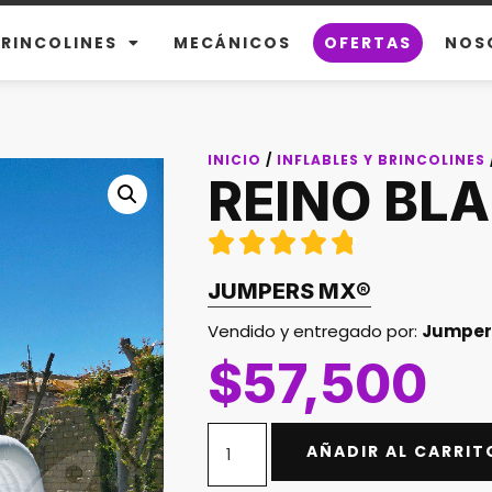
BRINCOLINES
MECÁNICOS
OFERTAS
NOS
INICIO
/
INFLABLES Y BRINCOLINES
REINO BL





JUMPERS MX
®
Vendido y entregado por:
Jumper
$
57,500
AÑADIR AL CARRIT