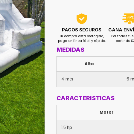
GANA ENVÍ
PAGOS SEGUROS
Por todas tu
Tu compra está protegida,
partir de 
paga en línea fácil y rápido.
MEDIDAS
Alto
4 mts
6 m
CARACTERISTICAS
Motor
1.5 hp