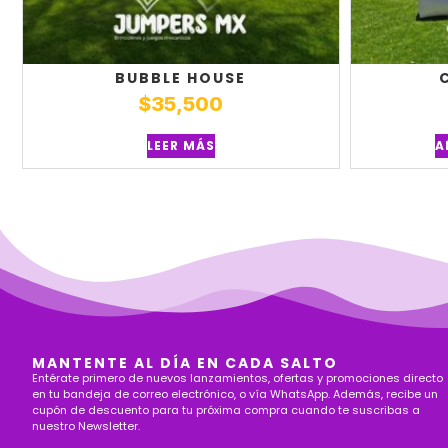
BUBBLE HOUSE
$
35,500
LEER MÁS
A
MANTENTE AL DÍA EN CADA SALTO
Entérate primero de nuevos lanzamientos, ofertas y promociones directo
en tu bandeja de correo electrónico, o vía WhatsApp. Además, recibe un
cupón de descuento para tu próxima compra cuando te suscribas a
nuestro Newsletter.