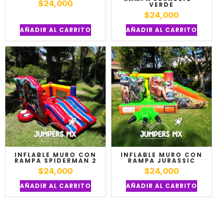
$
24,000
VERDE
$
24,000
AÑADIR AL CARRITO
AÑADIR AL CARRITO
INFLABLE MURO CON
INFLABLE MURO CON
RAMPA SPIDERMAN 2
RAMPA JURASSIC
$
24,000
$
24,000
AÑADIR AL CARRITO
AÑADIR AL CARRITO