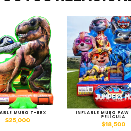
LABLE MURO T-REX
INFLABLE MURO PAW
PELÍCULA
$
25,000
$
18,500