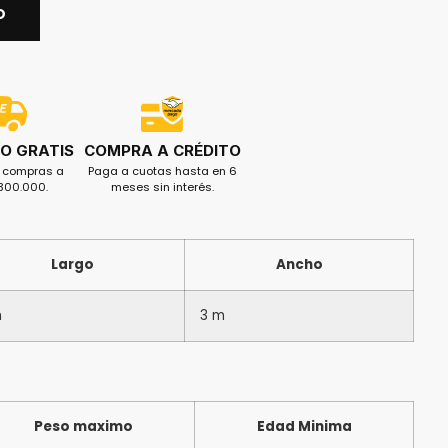
O
O GRATIS
COMPRA A CRÉDITO
s compras a
Paga a cuotas hasta en 6
$300.000.
meses sin interés.
Largo
Ancho
m
3 m
Peso maximo
Edad Minima