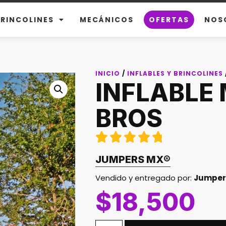
BRINCOLINES
MECÁNICOS
OFERTAS
NOS
INICIO
/
INFLABLES Y BRINCOLINES
INFLABLE
BROS





JUMPERS MX
®
Vendido y entregado por:
Jumper
$
18,500