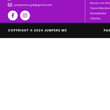
Muros con R
jumpersmx.gdl@gmail.com
Toros Mecáni
Novedades
Ofertas
COPYRIGHT © 2024 JUMPERS MX
PA