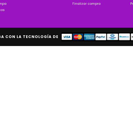
ampa
Finalizar compra
P
cos
GA CON LA TECNOLOGÍA DE