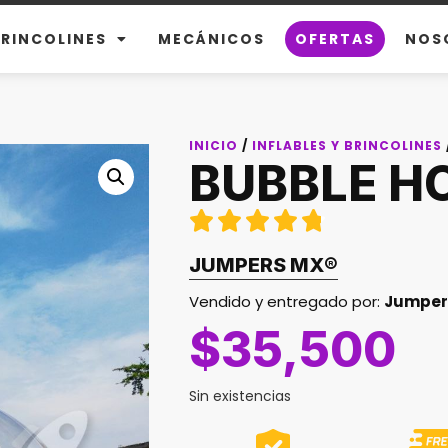
BRINCOLINES
MECÁNICOS
OFERTAS
NOS
INICIO
/
INFLABLES Y BRINCOLINES
BUBBLE H





JUMPERS MX
®
Vendido y entregado por:
Jumper
$
35,500
Sin existencias