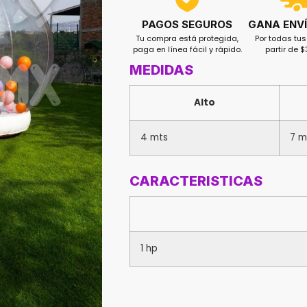
GANA ENVÍ
PAGOS SEGUROS
Por todas tu
Tu compra está protegida,
partir de 
paga en línea fácil y rápido.
MEDIDAS
Alto
4 mts
7 m
CARACTERISTICAS
1 hp